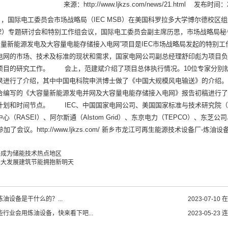
来源：
http://www.ljkzs.com/news/21.html
发布时间：20
5日，国际电工委员会市场战略局（IEC MSB）在美国科罗拉多大学博尔德校
4.2）专题研讨会和特别工作组会议，国际电工委员会副主席历思，市场战略局秘
量新能源发电及大容量电能存储接入电网”项目是IEC市场战略局发起的特别
电网的市场、技术及标准的现状和需求，国家电网公司副总经理舒印彪为项目负
项目的研究工作。 会上，范建斌介绍了项目总体执行情况。10位专家分别
果进行了介绍，其中中国电科院申洪博士做了《中国大规模风电输送》的介绍
合编写的《大容量新能源发电并网及大容量电能存储接入电网》报告初稿进行了
计划和时间节点。 IEC、中国国家电网公司、美国国家标准与技术研究院（N
心（RASEI）、阿尔斯通（Alstom Grid）、东京电力（TEPCO）、东芝
加了会议。http://www.ljkzs.com/ 新乡市龙江可再生能源技术设备厂-炼油设
将成为储能技术热点地区
来大发展建筑节能拥抱新明天
油设备是干什么的？...
2023-07-10
在
些行业会用炼油设备，快来看下吧...
2023-05-23
连