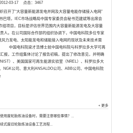
12-03-17
点击：3467
区组织召开了“大容量新能源发电并网及大容量电能存储接入电网”
书巴塔，IEC市场战略局中国专家委员会秘书范建斌等出席会
工作组项目，目标是评估世界范围内大容量新能源发电及大容量
责人。在公司国际合作部的组织协调下，中国电科院多位专家
就风力发电、太阳能发电和储能接入电网的现状及未来技术需
。 中国电科院梁才浩博士就中国电科院与科罗拉多大学可再
汇报，工作组集体讨论了报告初稿，提出了修改意见，并明确
IST）、美国国家可再生能源实验室（NREL）、科罗拉多大
公司、NGK公司、意大利ANSALDO公司、ABB公司、中国电科院
备
+ 更多
使用废轮胎炼油设备时，需要注意哪些事情？...
续式废旧轮胎炼油设备工艺流程...