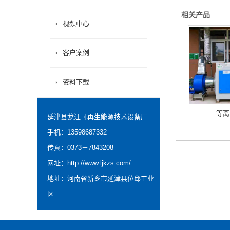
相关产品
视频中心
客户案例
资料下载
等离
延津县龙江可再生能源技术设备厂
手机：13598687332
传真：0373－7843208
网址：
http://www.ljkzs.com/
地址：河南省新乡市延津县位邱工业
区