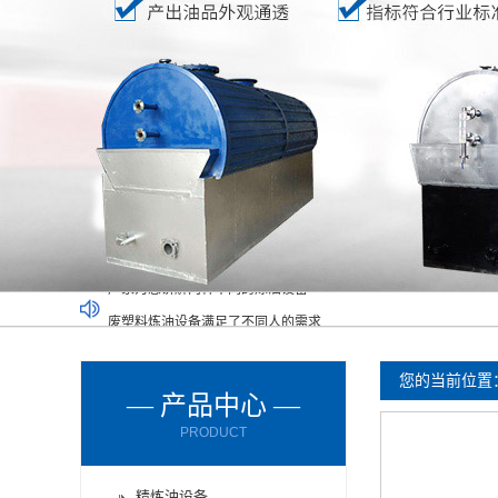
废塑料炼油设备满足了不同人的需求
废橡胶炼油设备能对哪些材料进行处理呢？
废轮胎炼油设备的进料方式有哪些？
您的当前位置
— 产品中心 —
废轮胎炼油设备使用时要注意减压设备
PRODUCT
废机油炼油设备购买时要了解以下情况
厂家为您讲解两种不同的炼油设备
精炼油设备