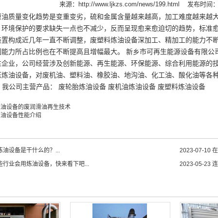
来源：
http://www.ljkzs.com/news/199.html
发布时间：20
原油质量变化趋势是变重变劣，硫和金属含量越来越高，加工难度越来越
、环境保护的要求缺失一点也不减少，反而呈现愈来愈迫切的趋势，标准
装置构成近几年一直不断调整，废塑料炼油设备深加工、精加工的能力不
制能力所占比例也在不断提高且增幅最大。 新乡市可再生能源设备有限公
性企业，公司经营涉及创新能源、再生能源、环保能源、综合利用能源的
炼油设备，对废机油、塑料油、橡胶油、地沟油、化工油、酸化油等各种废油
s.com/ 我公司主营产品： 废轮胎炼油设备 废机油炼油设备 废塑料炼油设备
炼油设备的废润滑油再生技术
炼油设备性能介绍
油设备是干什么的？...
2023-07-10
在
些行业会用炼油设备，快来看下吧...
2023-05-23
连