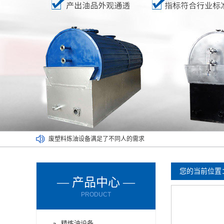
废塑料炼油设备满足了不同人的需求
废橡胶炼油设备能对哪些材料进行处理呢？
废轮胎炼油设备的进料方式有哪些？
废轮胎炼油设备使用时要注意减压设备
您的当前位置
— 产品中心 —
废机油炼油设备购买时要了解以下情况
PRODUCT
厂家为您讲解两种不同的炼油设备
精炼油设备