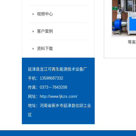
视频中心
客户案例
等离
资料下载
延津县龙江可再生能源技术设备厂
手机：13598687332
传真：0373－7843208
网址：
http://www.ljkzs.com/
地址：河南省新乡市延津县位邱工业
区