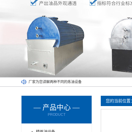
厂家为您讲解两种不同的炼油设备
废塑料炼油设备满足了不同人的需求
废橡胶炼油设备能对哪些材料进行处理呢？
您的当前位置
— 产品中心 —
废轮胎炼油设备的进料方式有哪些？
PRODUCT
废轮胎炼油设备使用时要注意减压设备
废机油炼油设备购买时要了解以下情况
精炼油设备