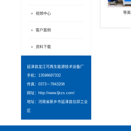
等离
视频中心
客户案例
资料下载
延津县龙江可再生能源技术设备厂
手机：13598687332
传真：0373－7843208
网址：
http://www.ljkzs.com/
地址：河南省新乡市延津县位邱工业
区