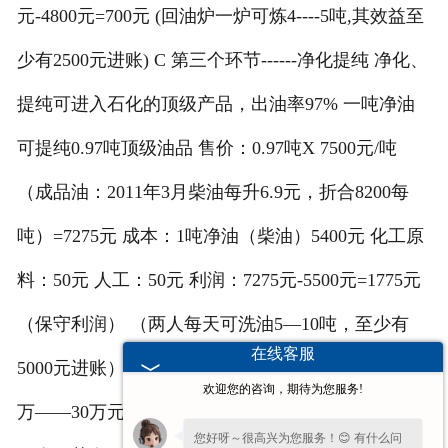
元-4800元=700元 (回油炉一炉可炼4----5吨,其效益至
少有2500元进账) C 第三个环节------净化提纯 净化、
提纯可进入石化的顶级产品，出油率97% 一吨净油
可提纯0.97吨顶级油品 售价：0.97吨X 7500元/吨
（成品油：2011年3月柴油每升6.9元，折合8200每
吨）=7275元 成本：1吨净油（柴油）5400元 化工原
料：50元 人工：50元 利润：7275元-5500元=1775元
（保守利润） （两人每天可洗油5—10吨，至少有
在线客服
5000元进账） 本设备可以连续生产，一个月就有15
欢迎您的咨询，期待为您服务!
万——30万元进账，一个月可收回设备投资，如果第
您好呀～很高兴为您服务！😊 有什么问