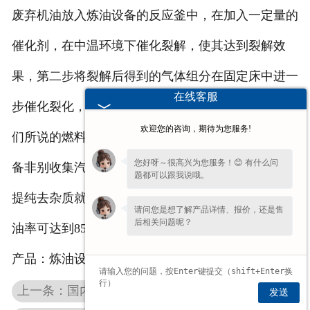
废弃机油放入炼油设备的反应釜中，在加入一定量的
催化剂，在中温环境下催化裂解，使其达到裂解效
果，第二步将裂解后得到的气体组分在固定床中进一
在线客服
步催化裂化，得到油品蒸汽，油品蒸汽冷凝后就是我
欢迎您的咨询，期待为您服务!
们所说的燃料油，该燃料可通过分馏，废塑料炼油设
您好呀～很高兴为您服务！😊 有什么问
备非别收集汽油、柴油馏分。最后步骤就为精制通过
题都可以跟我说哦。
提纯去杂质就达到成品柴油、汽油使用，废机油的出
请问您是想了解产品详情、报价，还是售
后相关问题呢？
油率可达到85％。 http://www.ljkzs.com/ 我公司主营
产品：炼油设备
上一条：国内废塑料炼油设备装置结构不断优化提高性能
发送