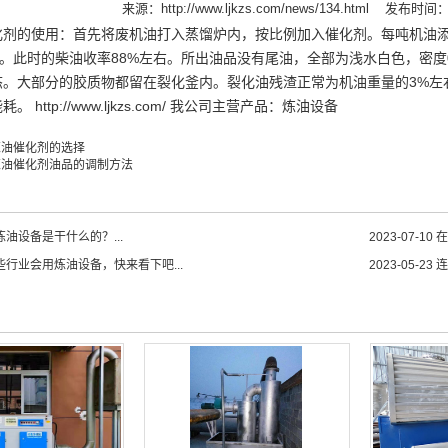
来源：
http://www.ljkzs.com/news/134.html
发布时间：20
化剂的使用：首先将废机油打入蒸馏炉内，按比例加入催化剂。每吨机油添
束。此时的柴油收率88%左右。所出油品没有尾油，全部为浅水白色，密度
态。大部分的胶质物都留在裂化釜内。裂化油残渣正常为机油重量的3%左
 http://www.ljkzs.com/ 我公司主营产品：炼油设备
炼油催化剂的选择
炼油催化剂油品的调制方法
油设备是干什么的？...
2023-07-10
在
些行业会用炼油设备，快来看下吧...
2023-05-23
连