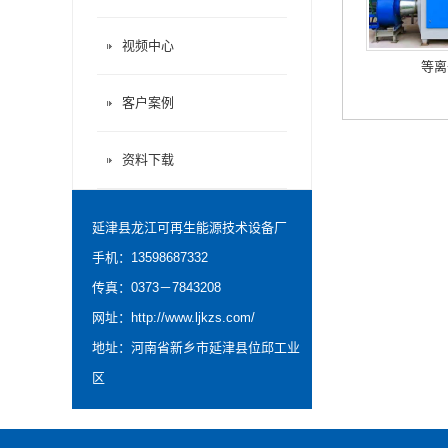
视频中心
等离
客户案例
资料下载
延津县龙江可再生能源技术设备厂
手机：13598687332
传真：0373－7843208
网址：
http://www.ljkzs.com/
地址：河南省新乡市延津县位邱工业
区