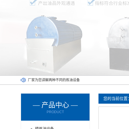
厂家为您讲解两种不同的炼油设备
废塑料炼油设备满足了不同人的需求
废橡胶炼油设备能对哪些材料进行处理呢？
您的当前位置
— 产品中心 —
废轮胎炼油设备的进料方式有哪些？
PRODUCT
废轮胎炼油设备使用时要注意减压设备
废机油炼油设备购买时要了解以下情况
精炼油设备