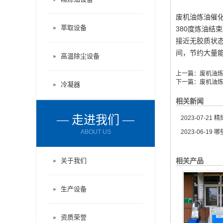
废机油炼油催
萃取设备
380度炼油结
接近无胶质状
间，节约大量能耗。
高温除尘设备
上一篇：
废机油
下一篇：
废机油
冷凝器
相关新闻
— 走进我们 —
2023-07-21
精炼
ABOUT US
2023-06-19
哪
关于我们
相关产品
生产设备
资质荣誉