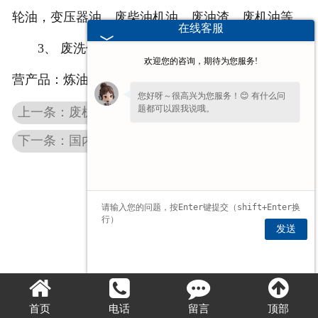
轮油，变压器油、废柴油机油、废油渣、废机油等。
在线客服
3、 废洗件油。 http://www.ljkzs.com/ 我公司主
欢迎您的咨询，期待为您服务!
营产品：炼油设备
您好呀～很高兴为您服务！😊 有什么问
题都可以跟我说哦。
上一条：废机油炼油设备有哪些技术特点
下一条：国内外废机油处理的三种方法
发送
首页
电话
留言
顶部