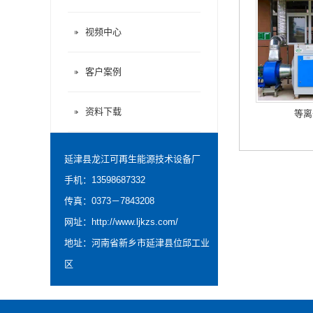
视频中心
客户案例
资料下载
等离
延津县龙江可再生能源技术设备厂
手机：13598687332
传真：0373－7843208
网址：
http://www.ljkzs.com/
地址：河南省新乡市延津县位邱工业
区