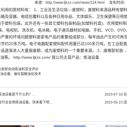
来源：
http://www.ljkzs.com/news/124.html
发布时间：20
利用的原材料有： 1、工业及生活垃圾---废塑料；废塑料来源品种有塑
装箱及容器、电缆包覆料以及各种日用杂品、文体娱乐、卫生保健等日用
于塑料包装。此外还有一些其它塑料包装制品(如塑料托盘)、农用塑料制
装、电视机、洗衣机、电冰箱，电子通讯器材如电脑、手机、VCD、DV
为严重的环境问题塑料是家电产品的重要组成部分，每年由此产生的可再生
字约20多万吨。电子电器配套塑料配件用量已达100多万吨，在工业配
品逐渐进入大量报废期，成为废塑料的一个重要来源。 2、废橡胶轮胎 
等。 http://www.ljkzs.com/ 我公司主营产品：炼油设备
合高效自动炼油机安全评价
炼油设备：催化裂解油化技术
油设备是干什么的？...
2023-07-10
在
些行业会用炼油设备，快来看下吧...
2023-05-23
连