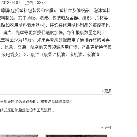
12-08-07
点击：3273
料薄膜(包括塑料包装袋和农膜)、塑料丝及编织品、泡沫塑料
塑料制品，其中薄膜、泡沫、包装箱及容器、编织、片材等
品(如农用塑料节水器材)、装饰装修用塑料制品的报废率也
D、唱片、光盘等更新换代速度加快，每年报废数量急剧上
塑料至少为15万t，如果再考虑到报废电子通讯器材的可再
套、信息、交通、航空航天等领域应用广泛，产品更新换代很
、废电缆皮； 3、废油（废柴油机油，废机油，废油渣
+ 更多
使用废轮胎炼油设备时，需要注意哪些事情？...
续式废旧轮胎炼油设备工艺流程...
+ 更多