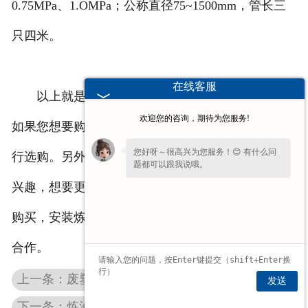
0.75MPa、1.OMPa；公称直径75~1500mm，管长三
只四米。
在线客服
以上就是炼油设备常用的几种不同材质的管道，
欢迎您的咨询，期待为您服务!
如果您想要购买，安装管道，可以参考以上的信息进
您好呀～很高兴为您服务！😊 有什么问
行选购。另外，如果您对炼油设备其它方向的信息有
题都可以跟我说哦。
兴趣，想要更多维度的了解炼油设备，又或者是想要
购买，安装炼油设备，欢迎拨打我公司热线电话洽谈
合作。
上一条：废塑料炼油过程中的一些工序介绍
发送
下一条：炼油设备生产加工中需要注意这些问题